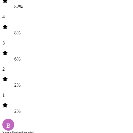
82%
4
8%
3
6%
2
2%
1
2%
B