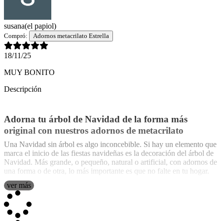
susana
(el papiol)
Compró:
Adornos metacrilato Estrella
18/11/25
MUY BONITO
Descripción
Adorna tu árbol de Navidad de la forma más
original con nuestros adornos de metacrilato
Una Navidad sin árbol es algo inconcebible. Si hay un elemento que
marca el inicio de las fiestas navideñas es la decoración del árbol de
Navidad. Más grande, o pequeño, natural o artificial, con adornos de
una forma o de otra, lo más importante es que no falte en tu hogar.
ver más
Si este año no quieres inclinarte por la decoración tradicional
navideña para adornar tu árbol de Navidad, apuesta por la
originalidad
que te traemos para estas fiestas. Nuestros
adornos de
metacrilato transparente personalizados
serán el artículo que