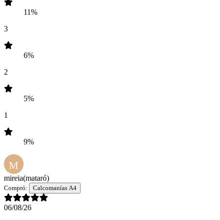
11%
3
6%
2
5%
1
9%
M
mireia
(mataró)
Compró:
Calcomanías A4
06/08/26