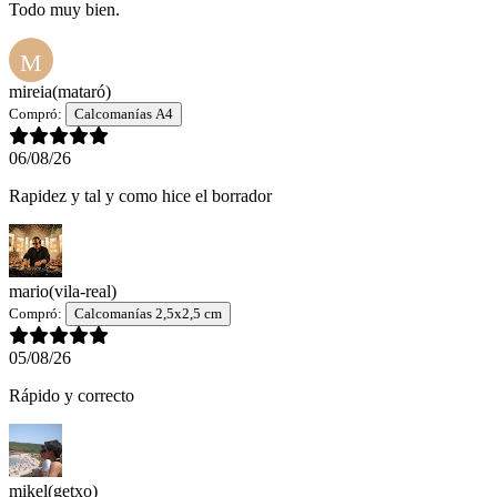
Todo muy bien.
M
mireia
(mataró)
Compró:
Calcomanías A4
06/08/26
Rapidez y tal y como hice el borrador
mario
(vila-real)
Compró:
Calcomanías 2,5x2,5 cm
05/08/26
Rápido y correcto
mikel
(getxo)