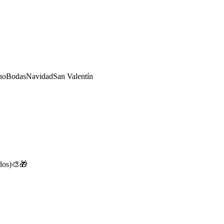
no
Bodas
Navidad
San Valentín