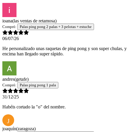
ioana
(las ventas de retamosa)
Compró:
Palas ping pong 2 palas + 3 pelotas + estuche
06/07/26
He personalizado unas raquetas de ping pong y son super chulas, y
encima han llegado super rápido.
andres
(getafe)
Compró:
Palas ping pong 1 pala
31/12/25
Habéis cortado la "o" del nombre.
J
joaquín
(zaragoza)