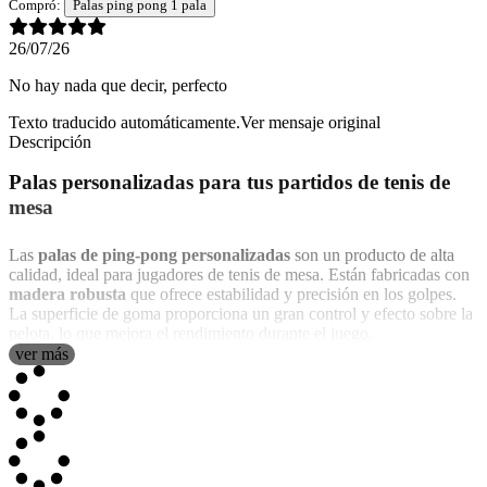
Compró:
Palas ping pong 1 pala
26/07/26
No hay nada que decir, perfecto
Texto traducido automáticamente.
Ver mensaje original
Descripción
Palas personalizadas para tus partidos de tenis de
mesa
Las
palas de ping-pong personalizadas
son un producto de alta
calidad, ideal para jugadores de tenis de mesa. Están fabricadas con
madera robusta
que ofrece estabilidad y precisión en los golpes.
La superficie de goma proporciona un gran control y efecto sobre la
pelota, lo que mejora el rendimiento durante el juego.
ver más
Lo más destacado de estas palas es la
personalización
. Uno de los
lados puede ser diseñado con cualquier imagen, nombre o texto que
desees, mientras que el otro lado es negro, creando un aspecto
profesional y único. Esta opción permite que cada jugador tenga una
pala exclusiva y personalizada a su gusto.
El producto está disponible tanto en
formato individual
como en