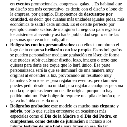
en eventos
promocionales, congresos, galas… Es habitual que
su diseño sea más corporativo, es decir, con el diseño o logo de
la empresa, por ejemplo. Disponemos de
descuentos por
cantidad
, es decir, que cuantas más unidades iguales pidas, más
económica te saldrá cada unidad. Es el detalle perfecto por
ejemplo cuando acabas de inaugurar tu negocio para regalar a
los asistentes al evento y así harás publicidad seguro entre las
personas que vean los bolígrafos.
Bolígrafos con luz personalizados
: con ellos tu nombre o el
logo de tu empresa
brillarán con luz propia
. Estos bolígrafos
se pueden personalizar mediante grabación en láser, de forma
que puedes subir cualquier diseño, logo, imagen o texto que
quieras para darle ese toque que lo hará único. Esa parte
personalizada será la que se iluminará de una manera muy
original al encender la luz, provocando un resultado muy
llamativo. Son ideales para regalar en eventos, pero también
puedes pedir desde una unidad para regalar a cualquier persona
con la que quieras tener un detalle original porque no hay
pedido mínimo. Este bolígrafo requiere una pila de botón que
ya va incluída en cada uno.
Bolígrafos grabados
: este modelo es mucho más
elegante
y
sobrio
, por lo que suelen entregarse en ocasiones más
especiales como el
Día de la Madre
o el
Día del Padre
, en
cumpleaños
,
como detalle de jubilación
o incluso a los
futuros
testigos de una boda
para firmar en ese día tan