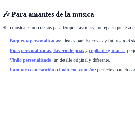
🎶 Para amantes de la música
Si la música es uno de sus pasatiempos favoritos, un regalo que le ac
Baquetas personalizadas
: ideales para bateristas y futuros rockst
Púas personalizadas
,
llavero de púas
y
cejilla de guitarra
: peq
Vinilo personalizado
: un detalle original y diferente.
Lámpara con canción
o
imán con canción
: perfectos para deco