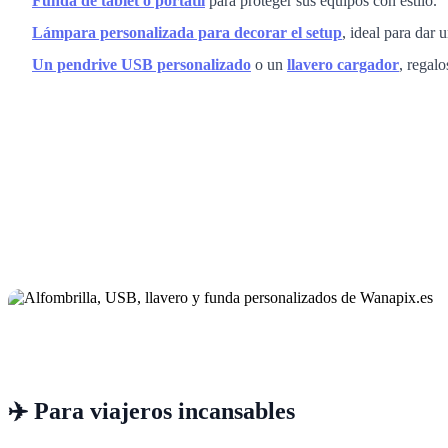
Funda de tablet o portátil
para proteger sus equipos con estilo.
Lámpara personalizada para decorar el setup
, ideal para dar 
Un pendrive USB personalizado
o un
llavero cargador
, regalo
✈️ Para viajeros incansables