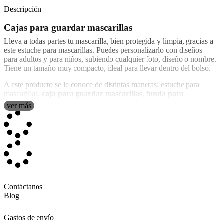
Descripción
Cajas para guardar mascarillas
Lleva a todas partes tu mascarilla, bien protegida y limpia, gracias a
este estuche para mascarillas. Puedes personalizarlo con diseños
para adultos y para niños, subiendo cualquier foto, diseño o nombre.
Tiene un tamaño muy compacto, ideal para llevar dentro del bolso.
A este producto se le conoce de distintas maneras: estuche para
mascarillas,
caja para guardar mascarillas
,
funda para
mascarillas
,
caja porta mascarillas
, o
portamascarillas
.
ver más
Porta mascarillas personalizados rígidos
El material de nuestros estuches rígidos es plástico, muy resistente.
Tiene un sistema muy cómodo para abrir y cerrar. Tienes la opción
de adquirir estuches personalizables, u otros no personalizables y
por tanto más baratos.
Se recomienda no manipular los estuches de plástico con gel
Contáctanos
hidroalcóholico u otras sustancías químicas, pues puede causar
Blog
deterioro en la zona de personalización del producto.
Gastos de envío