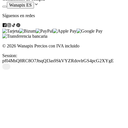
Ventajas de los llaveros de madera personalizados
Wanapix ES
Si estás aquí es porque te has animado a crear un llavero de madera
Síguenos en redes
personalizado, ya sea para ti o para regalar en algún evento, y
nosotros queremos definir cuales son las
ventajas de los llaveros
personalizados
:
Originales
: nuestros llaveros de madera con formas son los más
originales del mercado. Con ellos sorprenderás sin ningún tipo
© 2026 Wanapix
Precios con IVA incluido
de esfuerzo.
Personalizados
: con nosotros podrás personalizar cualquiera de
Session:
los diseños que te ofrecemos o personalizarlo a tu gusto desde
pf04MsQ8RC8O7JtsqQI3as9SkVYZRdovlrGS4pcG2XYgE
cero. Siempre verás el diseño previo antes de confirmar tu
pedido para que puedas hacerte una idea de cómo quedará el
diseño del llavero perfecto para ti.
Económicos
: con nosotros es posible personalizar los llaveros
de madera como quieras, pero además también son económicos,
tanto si lo quieres para hacerte un llavero original como si lo
quieres hacer en grandes cantidades para regalar en algún
evento, ya sea una boda, un bautizo o incluso en una
inauguración de un negocio.
Cómodos y ligeros
: los llaveros además de bonitos, pesan muy
poco, además llevan un mosquetón pequeño que hará que
puedas colgarlos de forma fácil en cualquier lugar.
Exclusivos
: cada idea es única, por ello, ofrecemos un montón