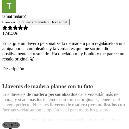
tania
(mataró)
Compró:
Llaveros de madera Hexagonal
17/04/26
Encargué un llavero personalizado de madera para regalárselo a una
amiga por su cumpleaños y la verdad es que me sorprendió
positivamente el resultado. Ha quedado muy bonito y me parece un
regalo original 🤩
Descripción
Llaveros de madera planos con tu foto
Los
llaveros de madera personalizados
cada vez están más de
moda, y si además los tenemos con formas originales, tenemos el
llavero perfecto. Nuestros
llaveros de madera personalizados con
formas variadas
son la opción ideal para todos los gustos.
La
madera
es
perfecta para personalizarlo como más te guste
,
haciendo que el diseño destaque de una forma espectacular. Llevan
ver más