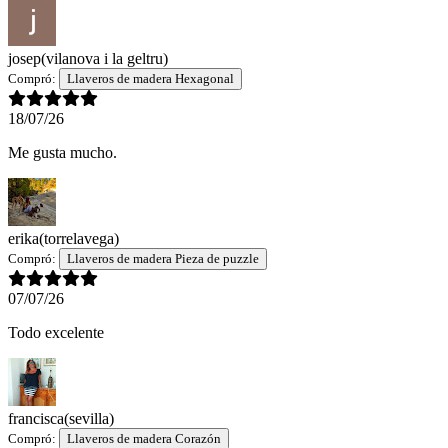
josep
(vilanova i la geltru)
Compró:
Llaveros de madera Hexagonal
18/07/26
Me gusta mucho.
erika
(torrelavega)
Compró:
Llaveros de madera Pieza de puzzle
07/07/26
Todo excelente
francisca
(sevilla)
Compró:
Llaveros de madera Corazón