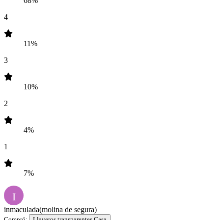
68%
4
11%
3
10%
2
4%
1
7%
I
inmaculada
(molina de segura)
Compró:
Llaveros transparentes Casa