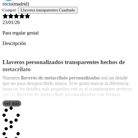
rocio
(madrid)
Compró:
Llaveros transparentes Cuadrado
23/01/26
Para regalar genial
Descripción
Llaveros personalizados transparentes hechos de
metacrilato
Nuestros
llaveros de metacrilato personalizados
son un detalle
que no pasa desapercibido nunca. Si te gusta marcar la diferencia
hasta en los detalles más pequeños este es el complemento perfecto
para ti,
llaveros de metacrilato personalizados con formas
variadas
.
ver más
El
metacrilato
del llavero es
transparente
lo que
hace que el
diseño resalte de una forma ideal
. Sobre el metacrilato
transparente podrás plasmar el diseño que elijas entre los que te
ofrecemos o creando tu propio diseño para hacer una pieza única.
El llavero lleva la anilla para poder meter las llaves dentro pero