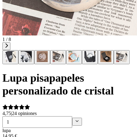
1 / 8
Lupa pisapapeles
personalizado de cristal
4,75
|
24 opiniones
lupa
14
,
95
€