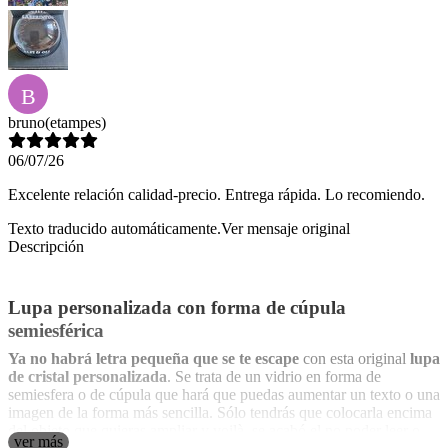
B
bruno
(etampes)
06/07/26
Excelente relación calidad-precio. Entrega rápida. Lo recomiendo.
Texto traducido automáticamente.
Ver mensaje original
Descripción
Lupa personalizada con forma de cúpula
semiesférica
Ya no habrá letra pequeña que se te escape
con esta original
lupa
de cristal personalizada
. Se trata de un vidrio en forma de
semiesfera o de cúpula que hará que puedas aumentar un texto o una
imagen de la forma más sencilla. Sólo tendrás que colocarla encima
del objeto que quieras ampliar y voilà, se acabó el no poder leer o
ver más