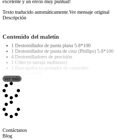
excelente y un envío muy puntual!
Texto traducido automáticamente.
Ver mensaje original
Descripción
Contenido del maletín
1 Destornillador de punta plana 5.8*100
1 Destornillador de punta de cruz (Phillips) 5.8*100
4 Destornilladores de precisión
1 Cúter (o navaja multiusos)
1 Buscapolos (o probador de corriente)
1 Cinta aislante
ver más
1 Mango de carraca (o trinquete)
9 Puntas de destornillador de 25 mm
1 Adaptador para puntas (Bit ADA)
9 Llaves de vaso de 1/4": 5-13 mm
8 Llaves Allen: 1.5-6 mm
1 Sierra pequeña
1 Cinta métrica: 3 m
1 Alicate de punta fina: 6"
1 Alicate universal: 6"
1 Llave ajustable: 8"
Contáctanos
1 Martillo de garra
Blog