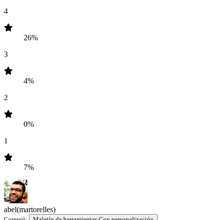
4
26%
3
4%
2
0%
1
7%
abel
(martorelles)
Compró:
Maletín de herramientas Con personalización