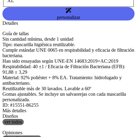
XL
personalizar
Detalles
Guía de tallas
Sin cantidad mínima, desde 1 unidad
Tipo: mascarilla higiénica reutilizable.
Cumple estándar UNE 0065 en respirabilidad y eficacia de filtración
bacteriana.
Han sido ensayadas según UNE-EN 14683:2019+AC:2019
Respirabilidad: 40 ±1 / Eficacia de Filtración Bacteriana (EFB):
91,88 ± 3,29
Material: 92% poliéster + 8% EA. Tratamiento: hidrofugado y
antibacteriano.
Reutilizable más de 30 lavados. Lavable a 60º
Gomas ajustables. Se incluye un salvaorejas con cada mascarilla
personalizada.
ID: #15551-86255
Más detalles
Diseños
ver todos
Opiniones