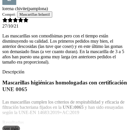
lorena chivite
(pamplona)
Compró:
Mascarillas Infantil
27/10/21
Las mascarillas son comodísimas pero con el tiempo están
disminuyendo su calidad. Los primeros pedidos muy bien, el
anterior descosidas (las tuve que coser) y en este último las gomas
son demasiado finas (a ver cuanto duran). En la mascarilla de 3 a 5
años han puesto una goma muy larga (en anteriores pedidos el
tamaño era proporcional).
Descripción
Mascarillas higiénicas homologadas con certificación
UNE 0065
Las mascarillas cumplen los criterios de respirabilidad y eficacia de
filtración bacteriana fijados en la
UNE:0065
y han sido ensayadas
según la UNE-EN 14683:2019+AC:2019
Resultados
ver más