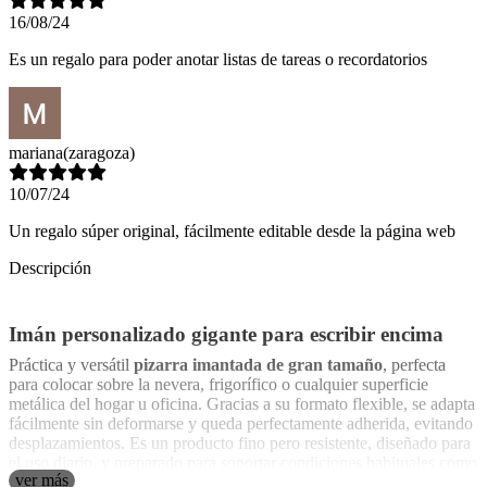
16/08/24
Es un regalo para poder anotar listas de tareas o recordatorios
mariana
(zaragoza)
10/07/24
Un regalo súper original, fácilmente editable desde la página web
Descripción
Imán personalizado gigante para escribir encima
Práctica y versátil
pizarra imantada de gran tamaño
, perfecta
para colocar sobre la nevera, frigorífico o cualquier superficie
metálica del hogar u oficina. Gracias a su formato flexible, se adapta
fácilmente sin deformarse y queda perfectamente adherida, evitando
desplazamientos. Es un producto fino pero resistente, diseñado para
el uso diario, y preparado para soportar condiciones habituales como
ver más
la exposición al sol o pequeñas salpicaduras de agua sin deteriorarse.