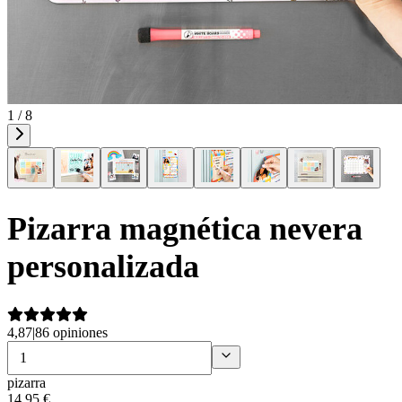
1 / 8
Pizarra magnética nevera
personalizada
4,87
|
86 opiniones
pizarra
14
,
95
€