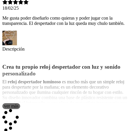
18/02/25
Me gusta poder diseñarlo como quieras y poder jugar con la
transparencia. El despertador con la luz queda muy chulo también.
Descripción
Crea tu propio reloj despertador con luz y sonido
personalizado
El
reloj despertador luminoso
es mucho más que un simple reloj
para despertarte por la mañana; es un elemento decorativo
personalizado que ilumina cualquier rincón de tu hogar con estilo.
Su diseño innovador combina una base de plástico resistente con un
reloj digital integrado
, y una placa de metacrilato transparente que
ver más
se puede personalizar al gusto. Puedes añadir tu foto favorita, un
texto especial, una imagen que te inspire o cualquier diseño que
desees. Esta placa no solo sirve como marco para tus recuerdos más
preciados, sino que, cuando se enciende la luz, la imagen o el diseño
brillan intensamente
, creando un efecto visual único y elegante, a