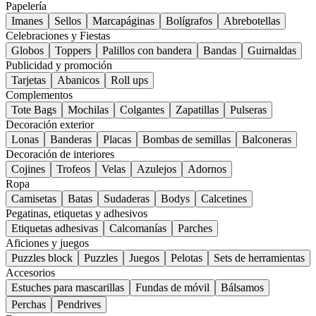
Papelería
Imanes
Sellos
Marcapáginas
Bolígrafos
Abrebotellas
Celebraciones y Fiestas
Globos
Toppers
Palillos con bandera
Bandas
Guirnaldas
Publicidad y promoción
Tarjetas
Abanicos
Roll ups
Complementos
Tote Bags
Mochilas
Colgantes
Zapatillas
Pulseras
Decoración exterior
Lonas
Banderas
Placas
Bombas de semillas
Balconeras
Decoración de interiores
Cojines
Trofeos
Velas
Azulejos
Adornos
Ropa
Camisetas
Batas
Sudaderas
Bodys
Calcetines
Pegatinas, etiquetas y adhesivos
Etiquetas adhesivas
Calcomanías
Parches
Aficiones y juegos
Puzzles block
Puzzles
Juegos
Pelotas
Sets de herramientas
Accesorios
Estuches para mascarillas
Fundas de móvil
Bálsamos
Perchas
Pendrives