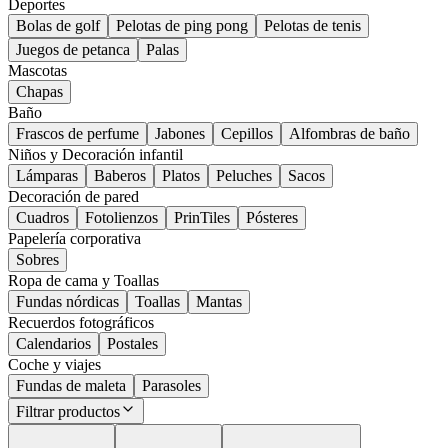
Deportes
Bolas de golf
Pelotas de ping pong
Pelotas de tenis
Juegos de petanca
Palas
Mascotas
Chapas
Baño
Frascos de perfume
Jabones
Cepillos
Alfombras de baño
Niños y Decoración infantil
Lámparas
Baberos
Platos
Peluches
Sacos
Decoración de pared
Cuadros
Fotolienzos
PrinTiles
Pósteres
Papelería corporativa
Sobres
Ropa de cama y Toallas
Fundas nórdicas
Toallas
Mantas
Recuerdos fotográficos
Calendarios
Postales
Coche y viajes
Fundas de maleta
Parasoles
Filtrar productos