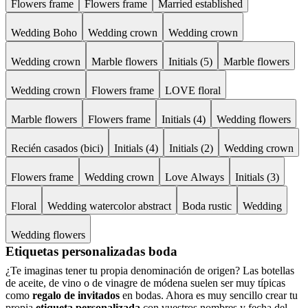
Flowers frame
Flowers frame
Married established
Wedding Boho
Wedding crown
Wedding crown
Wedding crown
Marble flowers
Initials (5)
Marble flowers
Wedding crown
Flowers frame
LOVE floral
Marble flowers
Flowers frame
Initials (4)
Wedding flowers
Recién casados (bici)
Initials (4)
Initials (2)
Wedding crown
Flowers frame
Wedding crown
Love Always
Initials (3)
Floral
Wedding watercolor abstract
Boda rustic
Wedding
Wedding flowers
Etiquetas personalizadas boda
¿Te imaginas tener tu propia denominación de origen? Las botellas
de aceite, de vino o de vinagre de módena suelen ser muy típicas
como
regalo de invitados
en bodas. Ahora es muy sencillo crear tu
propia
etiqueta personalizada
con vuestros nombres y fecha del