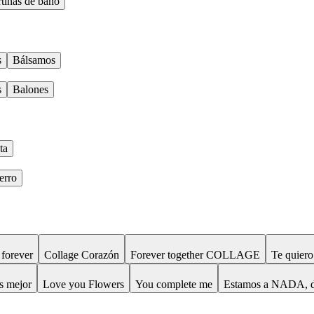
tinas de baño
s
Bálsamos
s
Balones
ta
erro
orever
Collage Corazón
Forever together COLLAGE
Te quiero
s mejor
Love you Flowers
You complete me
Estamos a NADA, 