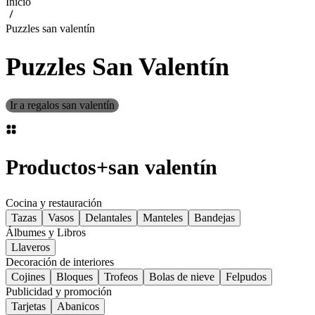
Inicio
Puzzles san valentín
Puzzles San Valentín
Ir a regalos san valentín
Productos
+
san valentín
Cocina y restauración
Tazas
Vasos
Delantales
Manteles
Bandejas
Álbumes y Libros
Llaveros
Decoración de interiores
Cojines
Bloques
Trofeos
Bolas de nieve
Felpudos
Publicidad y promoción
Tarjetas
Abanicos