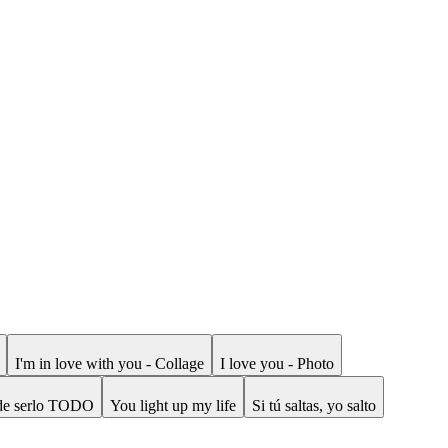
I'm in love with you - Collage
I love you - Photo
de serlo TODO
You light up my life
Si tú saltas, yo salto