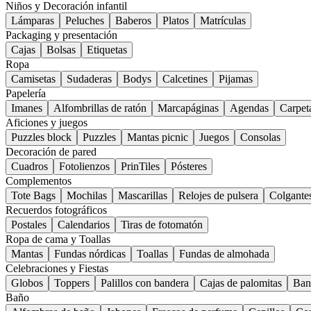
Niños y Decoración infantil
Lámparas
Peluches
Baberos
Platos
Matrículas
Packaging y presentación
Cajas
Bolsas
Etiquetas
Ropa
Camisetas
Sudaderas
Bodys
Calcetines
Pijamas
Papelería
Imanes
Alfombrillas de ratón
Marcapáginas
Agendas
Carpet
Aficiones y juegos
Puzzles block
Puzzles
Mantas picnic
Juegos
Consolas
Decoración de pared
Cuadros
Fotolienzos
PrinTiles
Pósteres
Complementos
Tote Bags
Mochilas
Mascarillas
Relojes de pulsera
Colgante
Recuerdos fotográficos
Postales
Calendarios
Tiras de fotomatón
Ropa de cama y Toallas
Mantas
Fundas nórdicas
Toallas
Fundas de almohada
Celebraciones y Fiestas
Globos
Toppers
Palillos con bandera
Cajas de palomitas
Ban
Baño