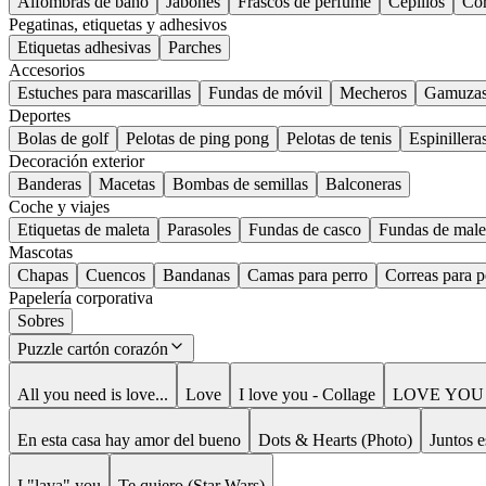
Alfombras de baño
Jabones
Frascos de perfume
Cepillos
Cor
Pegatinas, etiquetas y adhesivos
Etiquetas adhesivas
Parches
Accesorios
Estuches para mascarillas
Fundas de móvil
Mecheros
Gamuza
Deportes
Bolas de golf
Pelotas de ping pong
Pelotas de tenis
Espinillera
Decoración exterior
Banderas
Macetas
Bombas de semillas
Balconeras
Coche y viajes
Etiquetas de maleta
Parasoles
Fundas de casco
Fundas de male
Mascotas
Chapas
Cuencos
Bandanas
Camas para perro
Correas para p
Papelería corporativa
Sobres
Puzzle cartón corazón
All you need is love...
Love
I love you - Collage
LOVE YOU f
En esta casa hay amor del bueno
Dots & Hearts (Photo)
Juntos e
I "lava" you
Te quiero (Star Wars)