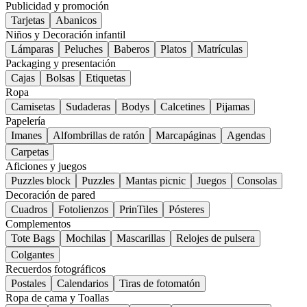
Publicidad y promoción
Tarjetas
Abanicos
Niños y Decoración infantil
Lámparas
Peluches
Baberos
Platos
Matrículas
Packaging y presentación
Cajas
Bolsas
Etiquetas
Ropa
Camisetas
Sudaderas
Bodys
Calcetines
Pijamas
Papelería
Imanes
Alfombrillas de ratón
Marcapáginas
Agendas
Carpetas
Aficiones y juegos
Puzzles block
Puzzles
Mantas picnic
Juegos
Consolas
Decoración de pared
Cuadros
Fotolienzos
PrinTiles
Pósteres
Complementos
Tote Bags
Mochilas
Mascarillas
Relojes de pulsera
Colgantes
Recuerdos fotográficos
Postales
Calendarios
Tiras de fotomatón
Ropa de cama y Toallas