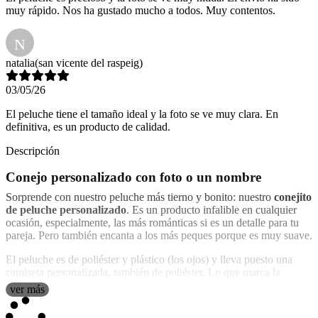
muy rápido. Nos ha gustado mucho a todos. Muy contentos.
N
natalia
(san vicente del raspeig)
03/05/26
El peluche tiene el tamaño ideal y la foto se ve muy clara. En
definitiva, es un producto de calidad.
Descripción
Conejo personalizado con foto o un nombre
Sorprende con nuestro peluche más tierno y bonito: nuestro
conejito
de peluche personalizado
. Es un producto infalible en cualquier
ocasión, especialmente, las más románticas si es un detalle para tu
pareja. Pero también encanta a los más peques porque es muy suave.
El peluche es de poliéster y plástico (los ojos) y lleva puesto una
camiseta personalizada, también de poliéster. Lo que marca la
diferencia es que en la camiseta puedes poner el diseño, texto,
ver más
dedicatoria o fotografía que quieras y así obtener un
peluche
personalizado de conejo
único.