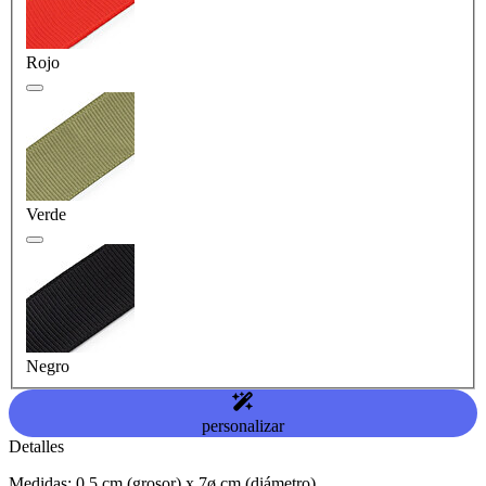
Rojo
Verde
Negro
personalizar
Detalles
Medidas: 0,5 cm (grosor) x 7ø cm (diámetro)