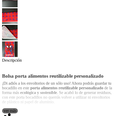
Descripción
Bolsa porta alimentos reutilizable personalizado
¡Di adiós a los envoltorios de un sólo uso! Ahora podrás guardar tu
bocadillo en este
porta alimentos reutilizable personalizado
de la
forma más
ecológica y sostenible
. Se acabó lo de generar residuos,
con este porta bocadillos no querrás volver a utilizar ni envoltorios
de plástico ni papel de aluminio.
Esta práctica funda portabocadillos tiene muchísimas ventajas con
ver más
respecto a otros recipientes para guardar alimentos. Cada año