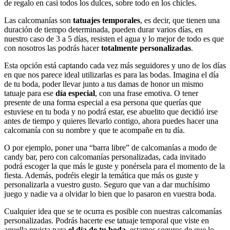
de regalo en casi todos los dulces, sobre todo en los chicles.
Las calcomanías son
tatuajes temporales
, es decir, que tienen una
duración de tiempo determinada, pueden durar varios días, en
nuestro caso de 3 a 5 días, resisten el agua y lo mejor de todo es que
con nosotros las podrás hacer
totalmente personalizadas
.
Esta opción está captando cada vez más seguidores y uno de los días
en que nos parece ideal utilizarlas es para las bodas. Imagina el día
de tu boda, poder llevar junto a tus damas de honor un mismo
tatuaje para ese
día especial
, con una frase emotiva. O tener
presente de una forma especial a esa persona que querías que
estuviese en tu boda y no podrá estar, ese abuelito que decidió irse
antes de tiempo y quieres llevarlo contigo, ahora puedes hacer una
calcomanía con su nombre y que te acompañe en tu día.
O por ejemplo, poner una “barra libre” de calcomanías a modo de
candy bar, pero con calcomanías personalizadas, cada invitado
podrá escoger la que más le guste y ponérsela para el momento de la
fiesta. Además, podréis elegir la temática que más os guste y
personalizarla a vuestro gusto. Seguro que van a dar muchísimo
juego y nadie va a olvidar lo bien que lo pasaron en vuestra boda.
Cualquier idea que se te ocurra es posible con nuestras calcomanías
personalizadas. Podrás hacerte ese tatuaje temporal que viste en
aquella revista para
el día de tu boda
, estamos seguros de que lo