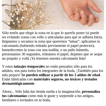
Sólo tenéis que elegir la zona en la que lo queréis poner (si puede
ser evitando zonas con vello o articuladas para que se adhiera bien),
limpiamos y secamos la zona que queremos “tatuar”, aplicamos la
calcomanía (habiendo retirado previamente el papel protector),
humedecemos la zona con una toallita, o un paño húmedo,
presionamos 30 segundos, retiramos el papel, dejamos que se seque
un poquito y voilà ¡Ya tenemos nuestra calcomanía lista!
Y estos
tatuajes temporales
no están pensados sólo para los
adultos, son para todos los integrantes de la boda. ¡También para los
más peques!
Se pueden utilizar a partir de los 3 añitos de edad
.
Están fabricadas con
materiales seguros, no tóxicos y testados
dermatológicamente
.
Ahora... Sólo falta dar rienda suelta a la imaginación,
personaliza
tus calcomanías
como más te guste y sorprende a tus amigos,
familiares e invitados en tu boda.