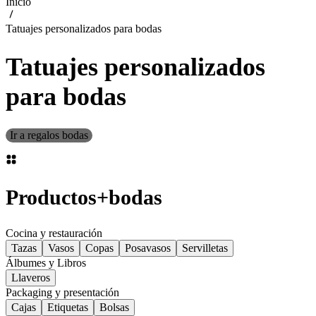
Inicio
Tatuajes personalizados para bodas
Tatuajes personalizados
para bodas
Ir a regalos bodas
Productos
+
bodas
Cocina y restauración
Tazas
Vasos
Copas
Posavasos
Servilletas
Álbumes y Libros
Llaveros
Packaging y presentación
Cajas
Etiquetas
Bolsas