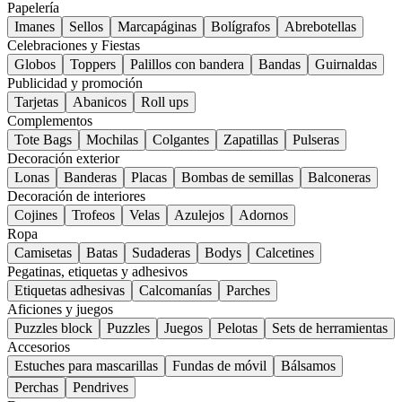
Papelería
Imanes
Sellos
Marcapáginas
Bolígrafos
Abrebotellas
Celebraciones y Fiestas
Globos
Toppers
Palillos con bandera
Bandas
Guirnaldas
Publicidad y promoción
Tarjetas
Abanicos
Roll ups
Complementos
Tote Bags
Mochilas
Colgantes
Zapatillas
Pulseras
Decoración exterior
Lonas
Banderas
Placas
Bombas de semillas
Balconeras
Decoración de interiores
Cojines
Trofeos
Velas
Azulejos
Adornos
Ropa
Camisetas
Batas
Sudaderas
Bodys
Calcetines
Pegatinas, etiquetas y adhesivos
Etiquetas adhesivas
Calcomanías
Parches
Aficiones y juegos
Puzzles block
Puzzles
Juegos
Pelotas
Sets de herramientas
Accesorios
Estuches para mascarillas
Fundas de móvil
Bálsamos
Perchas
Pendrives