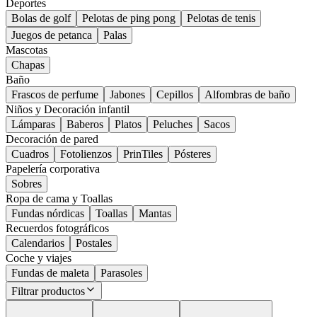
Deportes
Bolas de golf
Pelotas de ping pong
Pelotas de tenis
Juegos de petanca
Palas
Mascotas
Chapas
Baño
Frascos de perfume
Jabones
Cepillos
Alfombras de baño
Niños y Decoración infantil
Lámparas
Baberos
Platos
Peluches
Sacos
Decoración de pared
Cuadros
Fotolienzos
PrinTiles
Pósteres
Papelería corporativa
Sobres
Ropa de cama y Toallas
Fundas nórdicas
Toallas
Mantas
Recuerdos fotográficos
Calendarios
Postales
Coche y viajes
Fundas de maleta
Parasoles
Filtrar productos