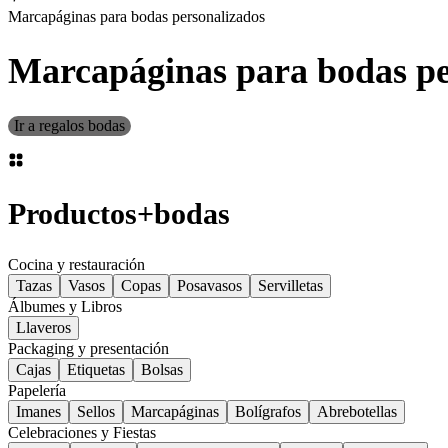
Marcapáginas para bodas personalizados
Marcapáginas para bodas pe
Ir a regalos bodas
Productos
+
bodas
Cocina y restauración
Tazas
Vasos
Copas
Posavasos
Servilletas
Álbumes y Libros
Llaveros
Packaging y presentación
Cajas
Etiquetas
Bolsas
Papelería
Imanes
Sellos
Marcapáginas
Bolígrafos
Abrebotellas
Celebraciones y Fiestas