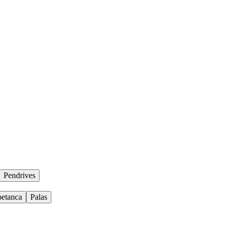
Pendrives
petanca
Palas