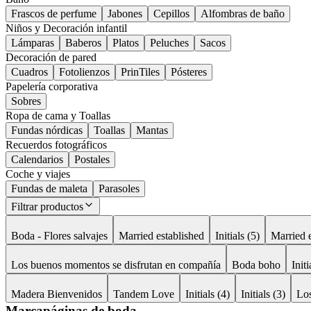
Frascos de perfume
Jabones
Cepillos
Alfombras de baño
Niños y Decoración infantil
Lámparas
Baberos
Platos
Peluches
Sacos
Decoración de pared
Cuadros
Fotolienzos
PrinTiles
Pósteres
Papelería corporativa
Sobres
Ropa de cama y Toallas
Fundas nórdicas
Toallas
Mantas
Recuerdos fotográficos
Calendarios
Postales
Coche y viajes
Fundas de maleta
Parasoles
Filtrar productos
Boda - Flores salvajes
Married established
Initials (5)
Married 
Los buenos momentos se disfrutan en compañía
Boda boho
Initi
Madera Bienvenidos
Tandem Love
Initials (4)
Initials (3)
Los
Marcapáginas de boda