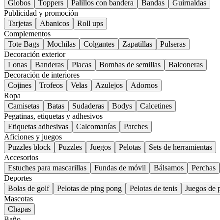
Globos
Toppers
Palillos con bandera
Bandas
Guirnaldas
Publicidad y promoción
Tarjetas
Abanicos
Roll ups
Complementos
Tote Bags
Mochilas
Colgantes
Zapatillas
Pulseras
Decoración exterior
Lonas
Banderas
Placas
Bombas de semillas
Balconeras
Decoración de interiores
Cojines
Trofeos
Velas
Azulejos
Adornos
Ropa
Camisetas
Batas
Sudaderas
Bodys
Calcetines
Pegatinas, etiquetas y adhesivos
Etiquetas adhesivas
Calcomanías
Parches
Aficiones y juegos
Puzzles block
Puzzles
Juegos
Pelotas
Sets de herramientas
Accesorios
Estuches para mascarillas
Fundas de móvil
Bálsamos
Perchas
Deportes
Bolas de golf
Pelotas de ping pong
Pelotas de tenis
Juegos de 
Mascotas
Chapas
Baño