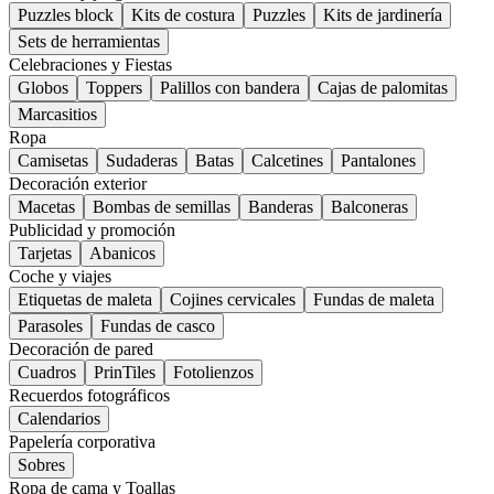
Puzzles block
Kits de costura
Puzzles
Kits de jardinería
Sets de herramientas
Celebraciones y Fiestas
Globos
Toppers
Palillos con bandera
Cajas de palomitas
Marcasitios
Ropa
Camisetas
Sudaderas
Batas
Calcetines
Pantalones
Decoración exterior
Macetas
Bombas de semillas
Banderas
Balconeras
Publicidad y promoción
Tarjetas
Abanicos
Coche y viajes
Etiquetas de maleta
Cojines cervicales
Fundas de maleta
Parasoles
Fundas de casco
Decoración de pared
Cuadros
PrinTiles
Fotolienzos
Recuerdos fotográficos
Calendarios
Papelería corporativa
Sobres
Ropa de cama y Toallas