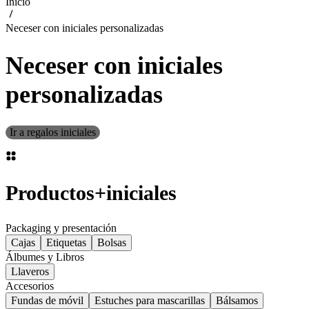
Inicio
Neceser con iniciales personalizadas
Neceser con iniciales
personalizadas
Ir a regalos iniciales
Productos
+
iniciales
Packaging y presentación
Cajas
Etiquetas
Bolsas
Álbumes y Libros
Llaveros
Accesorios
Fundas de móvil
Estuches para mascarillas
Bálsamos