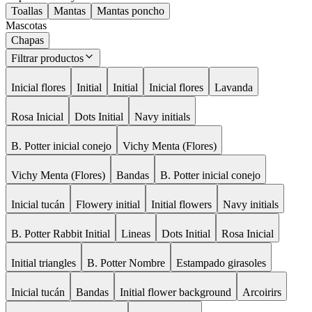
Toallas
Mantas
Mantas poncho
Mascotas
Chapas
Filtrar productos
Inicial flores
Initial
Initial
Inicial flores
Lavanda
Rosa Inicial
Dots Initial
Navy initials
B. Potter inicial conejo
Vichy Menta (Flores)
Vichy Menta (Flores)
Bandas
B. Potter inicial conejo
Inicial tucán
Flowery initial
Initial flowers
Navy initials
B. Potter Rabbit Initial
Lineas
Dots Initial
Rosa Inicial
Initial triangles
B. Potter Nombre
Estampado girasoles
Inicial tucán
Bandas
Initial flower background
Arcoirirs