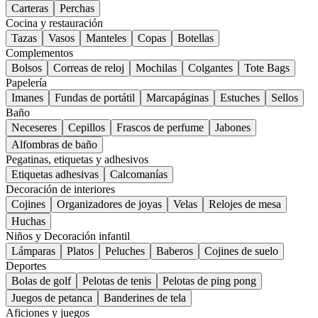
Carteras
Perchas
Cocina y restauración
Tazas
Vasos
Manteles
Copas
Botellas
Complementos
Bolsos
Correas de reloj
Mochilas
Colgantes
Tote Bags
Papelería
Imanes
Fundas de portátil
Marcapáginas
Estuches
Sellos
Baño
Neceseres
Cepillos
Frascos de perfume
Jabones
Alfombras de baño
Pegatinas, etiquetas y adhesivos
Etiquetas adhesivas
Calcomanías
Decoración de interiores
Cojines
Organizadores de joyas
Velas
Relojes de mesa
Huchas
Niños y Decoración infantil
Lámparas
Platos
Peluches
Baberos
Cojines de suelo
Deportes
Bolas de golf
Pelotas de tenis
Pelotas de ping pong
Juegos de petanca
Banderines de tela
Aficiones y juegos