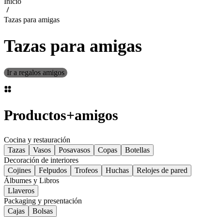
Inicio
Tazas para amigas
Tazas para amigas
Ir a regalos amigos
Productos
+
amigos
Cocina y restauración
Tazas
Vasos
Posavasos
Copas
Botellas
Decoración de interiores
Cojines
Felpudos
Trofeos
Huchas
Relojes de pared
Álbumes y Libros
Llaveros
Packaging y presentación
Cajas
Bolsas