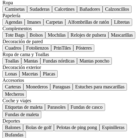
Ropa
Camisetas
Sudaderas
Calcetines
Bañadores
Calzoncillos
Papelería
Agendas
Imanes
Carpetas
Alfombrillas de ratón
Libretas
Complementos
Tote Bags
Bolsos
Mochilas
Relojes de pulsera
Mascarillas
Decoración de pared
Cuadros
Fotolienzos
PrinTiles
Pósteres
Ropa de cama y Toallas
Toallas
Mantas
Fundas nórdicas
Mantas poncho
Decoración exterior
Lonas
Macetas
Placas
Accesorios
Carteras
Monederos
Paraguas
Estuches para mascarillas
Mecheros
Coche y viajes
Etiquetas de maleta
Parasoles
Fundas de casco
Fundas de maleta
Deportes
Balones
Bolas de golf
Pelotas de ping pong
Espinilleras
Bufandas