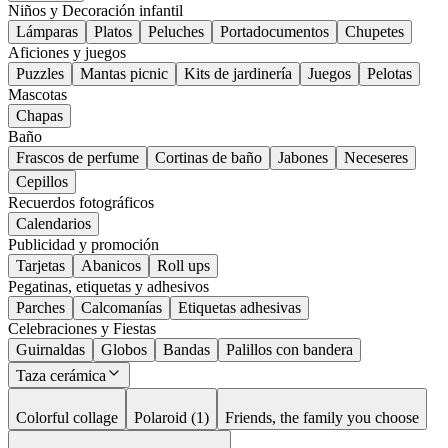
Niños y Decoración infantil
Lámparas
Platos
Peluches
Portadocumentos
Chupetes
Aficiones y juegos
Puzzles
Mantas picnic
Kits de jardinería
Juegos
Pelotas
Mascotas
Chapas
Baño
Frascos de perfume
Cortinas de baño
Jabones
Neceseres
Cepillos
Recuerdos fotográficos
Calendarios
Publicidad y promoción
Tarjetas
Abanicos
Roll ups
Pegatinas, etiquetas y adhesivos
Parches
Calcomanías
Etiquetas adhesivas
Celebraciones y Fiestas
Guirnaldas
Globos
Bandas
Palillos con bandera
Taza cerámica
Colorful collage
Polaroid (1)
Friends, the family you choose