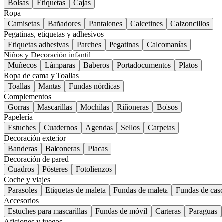
Bolsas
Etiquetas
Cajas
Ropa
Camisetas
Bañadores
Pantalones
Calcetines
Calzoncillos
Pegatinas, etiquetas y adhesivos
Etiquetas adhesivas
Parches
Pegatinas
Calcomanías
Niños y Decoración infantil
Muñecos
Lámparas
Baberos
Portadocumentos
Platos
Ropa de cama y Toallas
Toallas
Mantas
Fundas nórdicas
Complementos
Gorras
Mascarillas
Mochilas
Riñoneras
Bolsos
Papelería
Estuches
Cuadernos
Agendas
Sellos
Carpetas
Decoración exterior
Banderas
Balconeras
Placas
Decoración de pared
Cuadros
Pósteres
Fotolienzos
Coche y viajes
Parasoles
Etiquetas de maleta
Fundas de maleta
Fundas de cas
Accesorios
Estuches para mascarillas
Fundas de móvil
Carteras
Paraguas
Aficiones y juegos