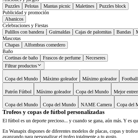
Puzzles
Pelotas
Mantas picnic
Maletines
Puzzles block
Publicidad y promoción
Abanicos
Celebraciones y Fiestas
Palillos con bandera
Guirnaldas
Cajas de palomitas
Bandas
M
Mascotas
Chapas
Alfombras comedero
Baño
Cortinas de baño
Frascos de perfume
Neceseres
Filtrar productos
Copa del Mundo
Máximo goleador
Máximo goleador
Football
Patrón Fútbol
Máximo goleador
Copa del Mundo
Mejor entren
Copa del Mundo
Copa del Mundo
NAME Camera
Copa del 
Trofeos y copas de fútbol personalizadas
El fútbol es un deporte precioso... y cuando se gana, aún más. Y es qu
En Wanapix dispones de diferentes modelos de placas, copas y trofeos.
avanzando para personalizar el trofeo totalmente a tu gusto.