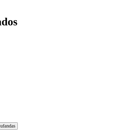
ados
ufandas