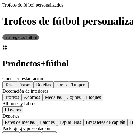
Trofeos de fútbol personalizados
Trofeos de fútbol personaliz
Ir a regalos fútbol
Productos
+
fútbol
Cocina y restauración
Tazas
Vasos
Botellas
Jarras
Tuppers
Decoración de interiores
Trofeos
Adornos
Medallas
Cojines
Bloques
Álbumes y Libros
Llaveros
Deportes
Pares de medias
Balones
Espinilleras
Brazaletes de capitán
B
Packaging y presentación