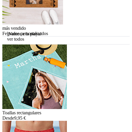
más vendido
Felpudos personalizados
¡Vamos a la playa!
ver todos
Toallas rectangulares
Desde
9,95 €