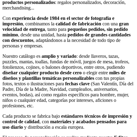
productos personalizados
: regalos personalizados, decoración,
merchandising...
Con
experiencia desde 1984 en el sector de fotografía e
impresión
, combinamos la
calidad de fabricación
con una
gran
velocidad de entrega
, tanto para
pequeños pedidos, sin pedido
mínimo
, desde una unidad, hasta
pedidos de grandes cantidades
con descuentos
, adaptándonos a la necesidad de todo tipo de
personas y empresas.
Nuestro catálogo es
amplio y variado
: desde llaveros, tazas,
puzzles, mantas, toallas, fundas de móvil, juegos de mesa, trofeos,
fotolienzos, cojines, o balones deportivos, entre otros, pudiendo
diseñar cualquier producto desde cero
o elegir entre
miles de
diseños y plantillas temáticas personalizables
con tus propias
fotos, textos o ilustraciones para
fechas clave
(San Valentín, Día del
Padre, Día de la Madre, Navidad, cumpleaños, aniversarios,
eventos, bodas), así como regalos específicos para hombre, mujer,
niños o cualquier edad, categorías por intereses, aficiones o
profesiones, etc.
Cada producto se fabrica bajo
estándares técnicos de impresión y
control de calidad
, con
materiales y acabados pensados para
uso diario
y distribución a escala europea.