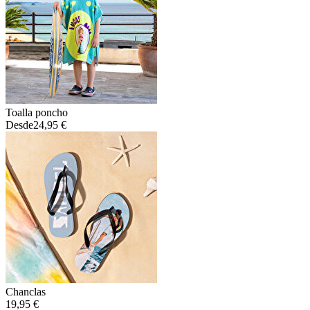
Toalla poncho
Desde
24,95 €
Chanclas
19,95 €