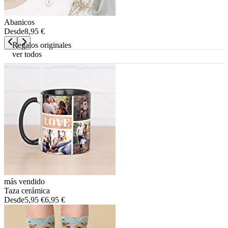
Abanicos
Desde
8,95 €
Regalos originales
ver todos
más vendido
Taza cerámica
Desde
5,95 €
6,95 €