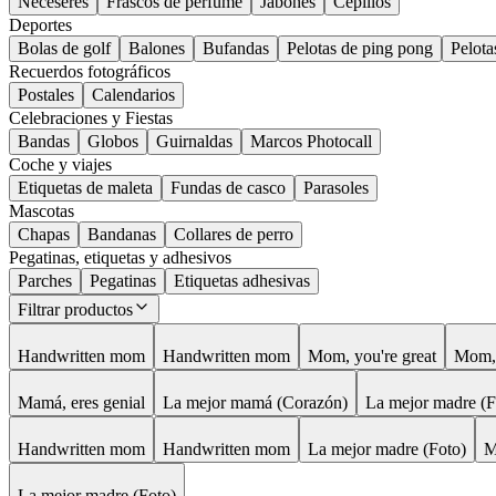
Neceseres
Frascos de perfume
Jabones
Cepillos
Deportes
Bolas de golf
Balones
Bufandas
Pelotas de ping pong
Pelota
Recuerdos fotográficos
Postales
Calendarios
Celebraciones y Fiestas
Bandas
Globos
Guirnaldas
Marcos Photocall
Coche y viajes
Etiquetas de maleta
Fundas de casco
Parasoles
Mascotas
Chapas
Bandanas
Collares de perro
Pegatinas, etiquetas y adhesivos
Parches
Pegatinas
Etiquetas adhesivas
Filtrar productos
Handwritten mom
Handwritten mom
Mom, you're great
Mom, 
Mamá, eres genial
La mejor mamá (Corazón)
La mejor madre (F
Handwritten mom
Handwritten mom
La mejor madre (Foto)
M
La mejor madre (Foto)