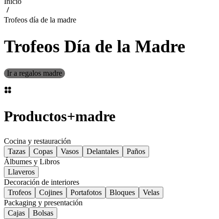
Inicio
Trofeos día de la madre
Trofeos Día de la Madre
Ir a regalos madre
Productos
+
madre
Cocina y restauración
Tazas
Copas
Vasos
Delantales
Paños
Álbumes y Libros
Llaveros
Decoración de interiores
Trofeos
Cojines
Portafotos
Bloques
Velas
Packaging y presentación
Cajas
Bolsas