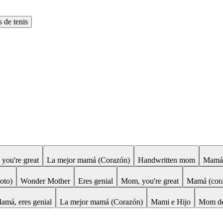
s de tenis
you're great
La mejor mamá (Corazón)
Handwritten mom
Mamá 
oto)
Wonder Mother
Eres genial
Mom, you're great
Mamá (cor
amá, eres genial
La mejor mamá (Corazón)
Mami e Hijo
Mom def