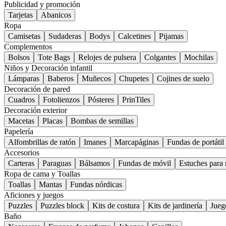
Publicidad y promoción
Tarjetas
Abanicos
Ropa
Camisetas
Sudaderas
Bodys
Calcetines
Pijamas
Complementos
Bolsos
Tote Bags
Relojes de pulsera
Colgantes
Mochilas
Niños y Decoración infantil
Lámparas
Baberos
Muñecos
Chupetes
Cojines de suelo
Decoración de pared
Cuadros
Fotolienzos
Pósteres
PrinTiles
Decoración exterior
Macetas
Placas
Bombas de semillas
Papelería
Alfombrillas de ratón
Imanes
Marcapáginas
Fundas de portátil
Accesorios
Carteras
Paraguas
Bálsamos
Fundas de móvil
Estuches para 
Ropa de cama y Toallas
Toallas
Mantas
Fundas nórdicas
Aficiones y juegos
Puzzles
Puzzles block
Kits de costura
Kits de jardinería
Jueg
Baño