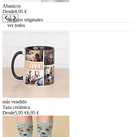
Abanicos
Desde
8,95 €
Regalos originales
ver todos
más vendido
Taza cerámica
Desde
5,95 €
6,95 €