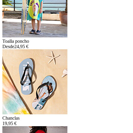
Toalla poncho
Desde
24,95 €
Chanclas
19,95 €