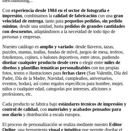
merchandising...
Con
experiencia desde 1984 en el sector de fotografía e
impresión
, combinamos la
calidad de fabricación
con una
gran
velocidad de entrega
, tanto para
pequeños pedidos, sin pedido
mínimo
, desde una unidad, hasta
pedidos de grandes cantidades
con descuentos
, adaptándonos a la necesidad de todo tipo de
personas y empresas.
Nuestro catálogo es
amplio y variado
: desde llaveros, tazas,
puzzles, mantas, toallas, fundas de móvil, juegos de mesa, trofeos,
fotolienzos, cojines, o balones deportivos, entre otros, pudiendo
diseñar cualquier producto desde cero
o elegir entre
miles de
diseños y plantillas temáticas personalizables
con tus propias
fotos, textos o ilustraciones para
fechas clave
(San Valentín, Día del
Padre, Día de la Madre, Navidad, cumpleaños, aniversarios,
eventos, bodas), así como regalos específicos para hombre, mujer,
niños o cualquier edad, categorías por intereses, aficiones o
profesiones, etc.
Cada producto se fabrica bajo
estándares técnicos de impresión y
control de calidad
, con
materiales y acabados pensados para
uso diario
y distribución a escala europea.
El proceso de personalización se realiza mediante nuestro
Editor
Online
, una herramienta
visual e intuitiva
que permite diseñar el